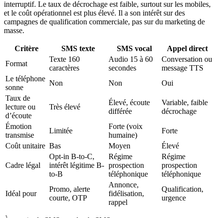
interruptif. Le taux de décrochage est faible, surtout sur les mobiles,
et le coût opérationnel est plus élevé. Il a son intérêt sur des
campagnes de qualification commerciale, pas sur du marketing de
masse.
Critère
SMS texte
SMS vocal
Appel direct
Texte 160
Audio 15 à 60
Conversation ou
Format
caractères
secondes
message TTS
Le téléphone
Non
Non
Oui
sonne
Taux de
Élevé, écoute
Variable, faible
lecture ou
Très élevé
différée
décrochage
d’écoute
Émotion
Forte (voix
Limitée
Forte
transmise
humaine)
Coût unitaire
Bas
Moyen
Élevé
Opt-in B-to-C,
Régime
Régime
Cadre légal
intérêt légitime B-
prospection
prospection
to-B
téléphonique
téléphonique
Annonce,
Promo, alerte
Qualification,
Idéal pour
fidélisation,
courte, OTP
urgence
rappel