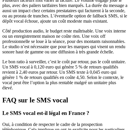
Plusieurs facteurs font varier la facture. Le volume engagé joue le
plus, avec des paliers tarifaires bien marqués. La durée du message a
aussi un impact chez certains prestataires qui facturent à la seconde,
ou au prorata de tranches. L’éventuelle option de fallback SMS, si le
dépôt vocal échoue, ajoute un coût modeste mais existant.
Côté production audio, le budget reste maîtrisable. Une voix interne
ou un enregistrement maison ne coûte rien. Une voix off
professionnelle se loue à la séance, pour des montants raisonnables.
Le studio n’est nécessaire que pour les marques qui visent un rendu
sonore haut de gamme ou une diffusion à très grande échelle.
Le bon ratio à surveiller, c’est le coût par retour, pas le coût unitaire.
Un SMS vocal à 0,120 euro qui génère 5 % de retours qualifiés
revient à 2,40 euros par retour. Un SMS texte à 0,045 euro qui
génère 1 % de retours qualifiés en coûte 4,50. Selon le contexte, le
vocal peut être l’option la plus rentable malgré un unitaire plus
élevé.
FAQ sur le SMS vocal
Le SMS vocal est-il légal en France ?
Oui, à condition de respecter le cadre de la prospection
téléphonique. Cela implique un opt-in explicite pour les particuliers,